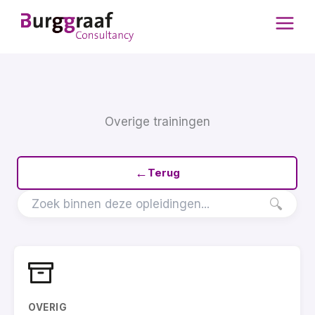
Ga
naar
de
inhoud
Overige trainingen
←
Terug
🔍
OVERIG