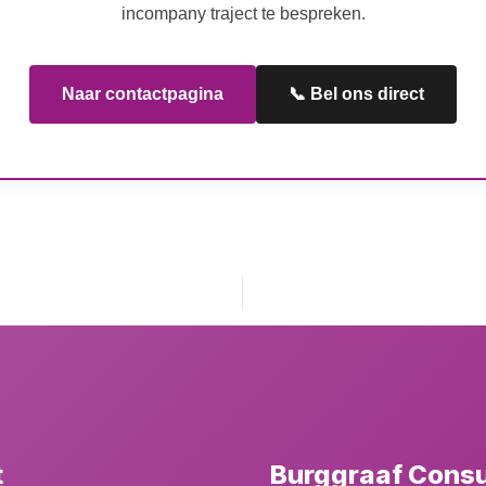
incompany traject te bespreken.
Naar contactpagina
📞 Bel ons direct
t
Burggraaf Cons