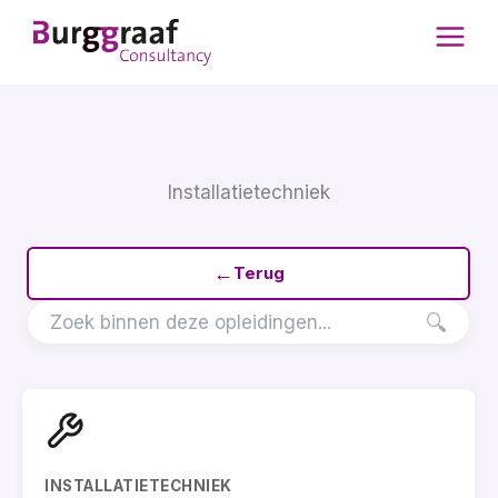
Ga
naar
de
inhoud
Installatietechniek
←
Terug
🔍
INSTALLATIETECHNIEK