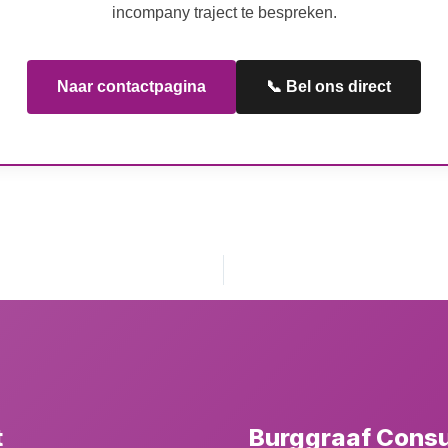
incompany traject te bespreken.
Naar contactpagina
📞 Bel ons direct
t
Burggraaf Cons